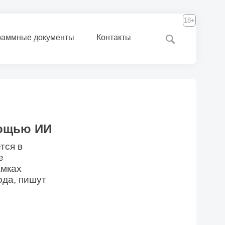
18+
раммные документы
Контакты
мощью ИИ
тся в
е
амках
ода, пишут