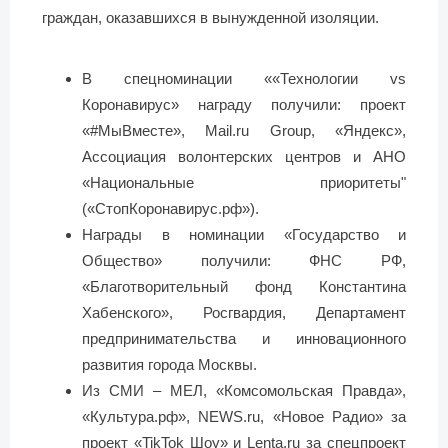
граждан, оказавшихся в вынужденной изоляции.
В спецноминации ««Технологии vs
Коронавирус» награду получили: проект
«#МыВместе», Mail.ru Group, «Яндекс»,
Ассоциация волонтерских центров и АНО
«Национальные приоритеты"
(«СтопКоронавирус.рф»).
Награды в номинации «Государство и
Общество» получили: ФНС РФ,
«Благотворительный фонд Константина
Хабенского», Росгвардия, Департамент
предпринимательства и инновационного
развития города Москвы.
Из СМИ – МЕЛ, «Комсомольская Правда»,
«Культура.рф», NEWS.ru, «Новое Радио» за
проект «TikTok Шоу» и Lenta.ru за спецпроект