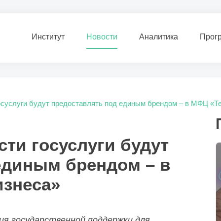
Институт
Новости
Аналитика
Прог
осуслуги будут предоставлять под единым брендом – в МФЦ «Т
ти госуслуги будут
единым брендом – в
изнеса»
ия государственной поддержки для