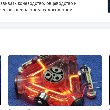
звивать коневодство, овцеводство и
лись овощеводством, садоводством.