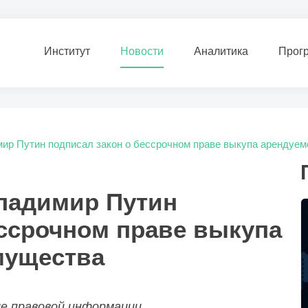
Институт
Новости
Аналитика
Прог
ир Путин подписал закон о бессрочном праве выкупа арендуе
ладимир Путин
ессрочном праве выкупа
мущества
ле правовой информации