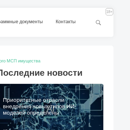
18+
раммные документы
Контакты
мого МСП имущества
Последние новости
Приоритетные отрасли
внедрения новых типов ИИ-
моделей определены