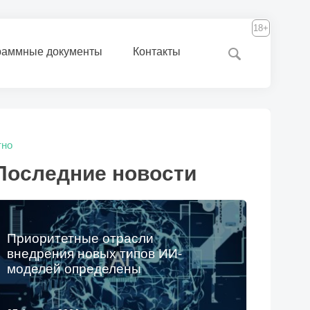
18+
раммные документы
Контакты
тно
Последние новости
Приоритетные отрасли
внедрения новых типов ИИ-
моделей определены