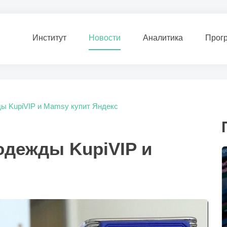
Институт
Новости
Аналитика
Прог
ы KupiVIP и Mamsy купит Яндекс
одежды KupiVIP и