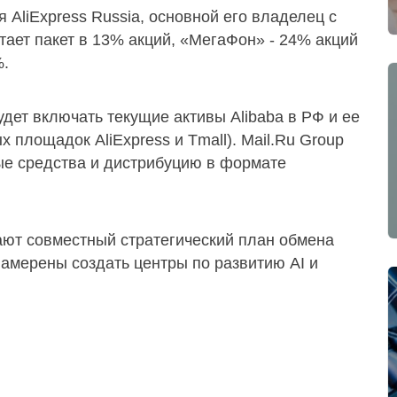
 AliExpress Russia, основной его владелец с
тает пакет в 13% акций, «МегаФон» - 24% акций
%.
будет включать текущие активы Alibaba в РФ и ее
 площадок AliExpress и Tmall). Mail.Ru Group
е средства и дистрибуцию в формате
ают совместный стратегический план обмена
амерены создать центры по развитию AI и